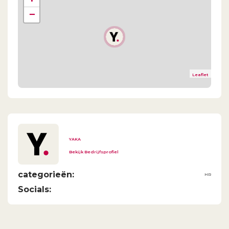
−
Leaflet
YAKA
Bekijk Bedrijfsprofiel
categorieën:
HR
Socials: