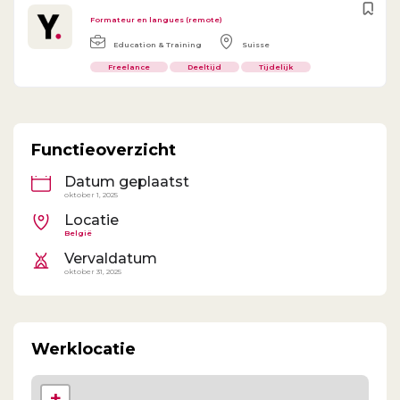
Formateur en langues (remote)
Education & Training
Suisse
Freelance
Deeltijd
Tijdelijk
Functieoverzicht
Datum geplaatst
oktober 1, 2025
Locatie
België
Vervaldatum
oktober 31, 2025
Werklocatie
+