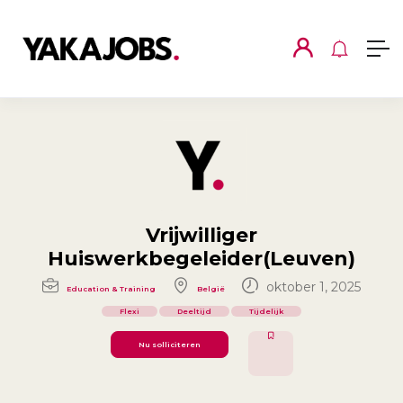
Vrijwilliger
Huiswerkbegeleider(Leuven)
oktober 1, 2025
Education & Training
België
Flexi
Deeltijd
Tijdelijk
Nu solliciteren