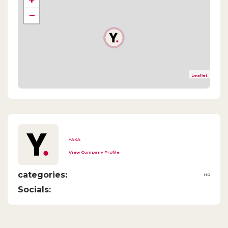
+
−
Leaflet
YAKA
View Company Profile
categories:
HR
Socials: