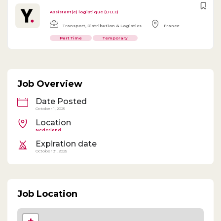
Assistant(e) logistique (LILLE)
Transport, Distribution & Logistics
France
Part Time
Temporary
Job Overview
Date Posted
October 1, 2025
Location
Nederland
Expiration date
October 31, 2025
Job Location