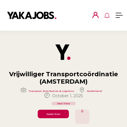
Vrijwilliger Transportcoördinatie
(AMSTERDAM)
Transport, Distribution & Logistics
Nederland
October 1, 2025
Part Time
Apply Now