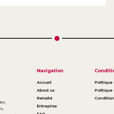
Navigation
Conditio
Accueil
Politique 
About us
Politique
Retraité
Conditions
des
Entreprise
s,
FAQ