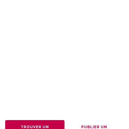
LA PREMIÈRE PLATEFORME D'EMPLOI
DÉDIÉE EXCLUSIVEMENT AUX
RETRAITÉS.
Nous aidons les retraités à trouver un travail flexible
et enrichissant, tout en permettant aux entreprises
de bénéficier d’une expertise reconnue et fiable.
TROUVER UN
PUBLIER UN