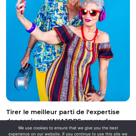
Tirer le meilleur parti de l'expertise
des seniors : YAKAJOBS ouvre de
We use cookies to ensure that we give you the best
nouvelles perspectives de carrière.
experience on our website. If you continue to use this site we